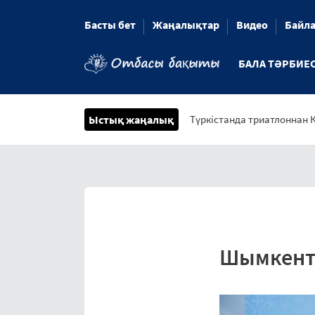
Басты бет
Жаңалықтар
Видео
Байл
БАЛА ТӘРБИЕС
Ыстық жаңалық
Түркістанда триатлоннан 
Шымкентт