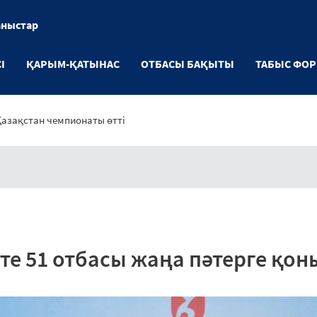
аныстар
І
ҚАРЫМ-ҚАТЫНАС
ОТБАСЫ БАҚЫТЫ
ТАБЫС ФО
Қазақстан чемпионаты өтті
е 51 отбасы жаңа пәтерге қо