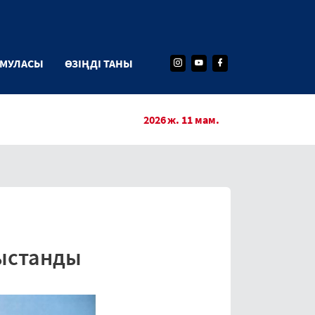
РМУЛАСЫ
ӨЗІҢДІ ТАНЫ
2026 ж. 11 мам.
ныстанды