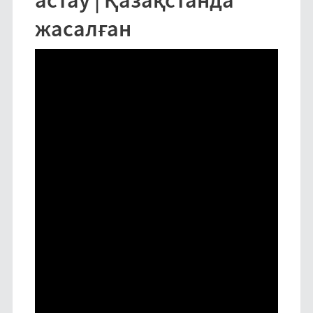
астау | Қазақстанда
жасалған