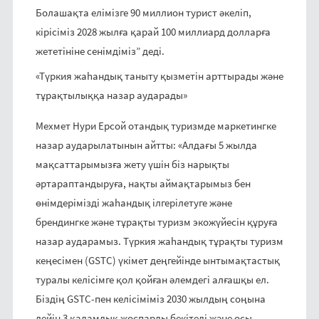
Болашақта елімізге 90 миллион турист әкеліп,
кірісіміз 2028 жылға қарай 100 миллиард долларға
жететініне сенімдіміз” деді.
«Түркия жаһандық таныту қызметін арттырады және
тұрақтылыққа назар аударады»
Мехмет Нури Ерсой отандық туризмде маркетингке
назар аударылатынын айтты: «Алдағы 5 жылда
мақсаттарымызға жету үшін біз нарықты
әртараптандыруға, нақты аймақтарымыз бен
өнімдерімізді жаһандық ілгерілетуге және
брендингке және тұрақты туризм экожүйесін құруға
назар аударамыз. Түркия жаһандық тұрақты туризм
кеңесімен (GSTC) үкімет деңгейінде ынтымақтастық
туралы келісімге қол қойған әлемдегі алғашқы ел.
Біздің GSTC-пен келісіміміз 2030 жылдың соңына
дейін 3 қадамдық жоспарды бекітеді және осы