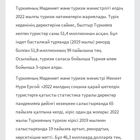
Түркияның Мәдениет және туризм министрлігі елдің
2022 жылғы туризм нәтижелерін жариялады. Түрік
кеденінің деректеріне сәйкес, былтыр Түркияға
келген туристер саны 51,4 миллионнан асқан. Бұл
індет басталмай тұрғанда (2019 жылы) рекорд
болған 51,8 миллионның 99 пайызына тең.
Осылайша, туризм саласы бойынша Түркия әлем
бойынша 3-орын алды.
Түркияның Мәдениет және туризм министрі Мехмет
Нури Ерсой: «2022 жылдың соңына қарай шетелдік
туристерге қатысты статистика туралы деректер
пандемияға дейінгі кезеңмен салыстырғанда 65
пайызға қалпына келді, кіріс одан да жоғары: 2022
жылы Түркияның туризм кірісі 2019 жылмен
салыстырғанда 19 пайызға артып, рекордтық
көрсеткішке жетті. Бұл 46,3 миллиард долларға тең.