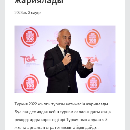
жариялады
2023 ж. 3 сәуір
Түркия 2022 жылғы туризм нәтижесін жариялады.
Бұл пандемиядан кейін туризм саласындағы жаңа
рекордтарды көрсетеді әрі Түркияның алдаағы 5
жылға арналған стратегиясын айқындайды.