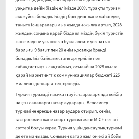
уақытқа дейін біздің елімізде 100% тұрақты туризм
экожүйесі болады. Біздің брендинг және жаһандық
таныту іс-шараларымыз жылдан-жылға артып, 2028
жылдың соңына қарай бізде еліміздің бүкіл туристік
және мәдени ұсынысын бүкіл әлемге ұсынатын
барлығы 9 бағыт пен 20 өнім қосалқы бренді
болады. Біз байланыстағы әртүрлілік пен
сабақтастықты сақтаймыз, осылайша 2028 жылға
қарай маркетингтік коммуникациялар бюджеті 225
миллион долларға теңгеріледі».
Түркия туризмді насихаттау іс-шараларында кейбір
нақты салаларға назар аударады; Велосипед
туризміне ерекше назар аудара отырып, сенім,
гастрономия және спорт туризмі және MICE негізгі
сәттері болуы керек. Түркия үшін денсаулық туризмі
де өте маңызды. Сонымен қатар жыл он екі ай бойы