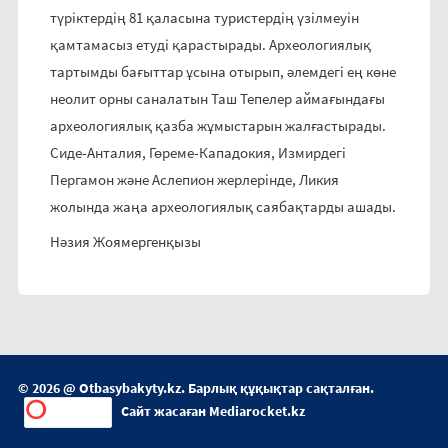
түріктердің 81 қаласына туристердің үзілмеуін
қамтамасыз етуді қарастырады. Археологиялық
тартымды бағыттар ұсына отырып, әлемдегі ең көне
неолит орны саналатын Таш Тепелер аймағындағы
археологиялық қазба жұмыстарын жалғастырады.
Сиде-Анталия, Гөреме-Кападокия, Измирдегі
Пергамон және Аслепион жерлерінде, Ликия
жолында жаңа археологиялық саябақтарды ашады.
Нәзия Жоямергенқызы
© 2026 @
Otbasybakyty.kz
. Барлық құқықтар сақталған.
Сайт жасаған
Mediarocket.kz